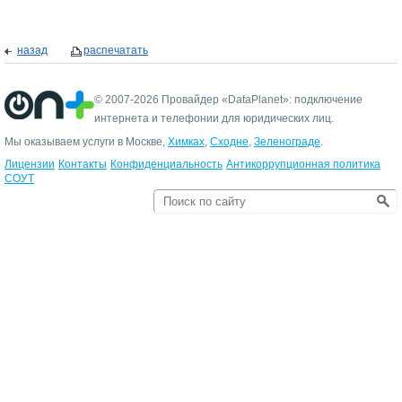
назад
распечатать
© 2007-2026 Провайдер «DataPlanet»: подключение
интернета и телефонии для юридических лиц.
Мы оказываем услуги в Москве,
Химках
,
Сходне
,
Зеленограде
.
Лицензии
Контакты
Конфиденциальность
Антикоррупционная политика
СОУТ